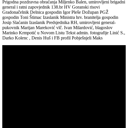
Prigodna pozdravna obraćanja Miljenko Balen, umirovljeni brigadni
general i ratni zapovjednik 138.br HV Goranski risovi
Gradonačelnik Delnica gospodin Igor Pleše Dožupan PGŽ
gospodin Toni Štimac Izaslanik Ministra hrv. branitelja gospodin
Josip Slaćanin Izaslanik Predsjednika RH, umirovljeni general-
pukovnik Marijan Mareković vlč. Ivan Milardović, blagoslov
Marinko Krmpotić u Novom Listu Tekst admin. fotografije Linić S.,
Darko Kolenc , Denis Huš i FB profil Pobješnjeli Maks
Klub 138. br HV Goranski risovi
Registarski broj : 08002683
OIB : 56640428944
IBAN HR 0624020061100925767
Kontakt:
Adresa: Trg 138.br HV 4, 51 300 Delnice
mob. 091 356 1959
e-mail: klub138br@gmail.com
Dokumenti:
Himna 138.br Hv Goranski risovi
PRISTUPNICA
STATUT SA DOPUNAMA
GODIŠNJI PLANOVI I IZVJEŠĆA
PROJEKTI
ZAKON O UDRUGAMA
Aktivnosti Kluba 138.br HV Goranski risovi financijski podupiru:
MINISTARSTVO HRVATSKIH BRANITELJA,
PRIMORSKO GORANSKA ŽUPANIJA I
GRAD DELNICE