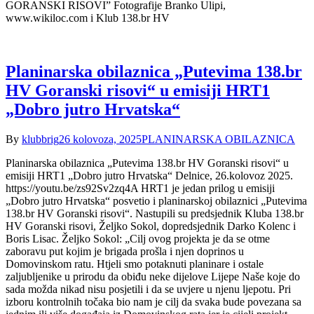
GORANSKI RISOVI” Fotografije Branko Ulipi,
www.wikiloc.com i Klub 138.br HV
Planinarska obilaznica „Putevima 138.br
HV Goranski risovi“ u emisiji HRT1
„Dobro jutro Hrvatska“
By
klubbrig
26 kolovoza, 2025
PLANINARSKA OBILAZNICA
Planinarska obilaznica „Putevima 138.br HV Goranski risovi“ u
emisiji HRT1 „Dobro jutro Hrvatska“ Delnice, 26.kolovoz 2025.
https://youtu.be/zs92Sv2zq4A HRT1 je jedan prilog u emisiji
„Dobro jutro Hrvatska“ posvetio i planinarskoj obilaznici „Putevima
138.br HV Goranski risovi“. Nastupili su predsjednik Kluba 138.br
HV Goranski risovi, Željko Sokol, dopredsjednik Darko Kolenc i
Boris Lisac. Željko Sokol: „Cilj ovog projekta je da se otme
zaboravu put kojim je brigada prošla i njen doprinos u
Domovinskom ratu. Htjeli smo potaknuti planinare i ostale
zaljubljenike u prirodu da obiđu neke dijelove Lijepe Naše koje do
sada možda nikad nisu posjetili i da se uvjere u njenu ljepotu. Pri
izboru kontrolnih točaka bio nam je cilj da svaka bude povezana sa