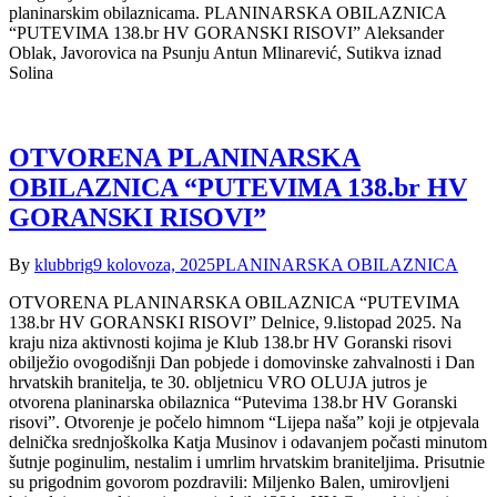
planinarskim obilaznicama. PLANINARSKA OBILAZNICA
“PUTEVIMA 138.br HV GORANSKI RISOVI” Aleksander
Oblak, Javorovica na Psunju Antun Mlinarević, Sutikva iznad
Solina
OTVORENA PLANINARSKA
OBILAZNICA “PUTEVIMA 138.br HV
GORANSKI RISOVI”
By
klubbrig
9 kolovoza, 2025
PLANINARSKA OBILAZNICA
OTVORENA PLANINARSKA OBILAZNICA “PUTEVIMA
138.br HV GORANSKI RISOVI” Delnice, 9.listopad 2025. Na
kraju niza aktivnosti kojima je Klub 138.br HV Goranski risovi
obilježio ovogodišnji Dan pobjede i domovinske zahvalnosti i Dan
hrvatskih branitelja, te 30. obljetnicu VRO OLUJA jutros je
otvorena planinarska obilaznica “Putevima 138.br HV Goranski
risovi”. Otvorenje je počelo himnom “Lijepa naša” koji je otpjevala
delnička srednjoškolka Katja Musinov i odavanjem počasti minutom
šutnje poginulim, nestalim i umrlim hrvatskim braniteljima. Prisutnie
su prigodnim govorom pozdravili: Miljenko Balen, umirovljeni