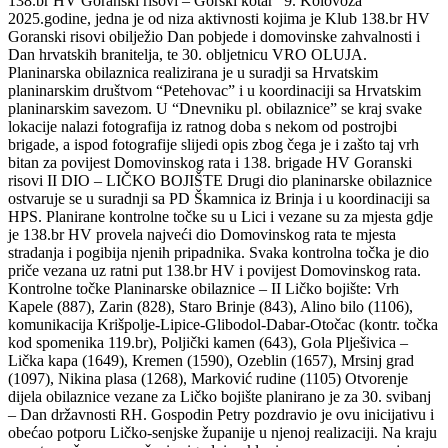
138.br HV Goranski risovi – Gorski kotar” 9. Kolovoza
2025.godine, jedna je od niza aktivnosti kojima je Klub 138.br HV
Goranski risovi obilježio Dan pobjede i domovinske zahvalnosti i
Dan hrvatskih branitelja, te 30. obljetnicu VRO OLUJA.
Planinarska obilaznica realizirana je u suradji sa Hrvatskim
planinarskim društvom “Petehovac” i u koordinaciji sa Hrvatskim
planinarskim savezom. U “Dnevniku pl. obilaznice” se kraj svake
lokacije nalazi fotografija iz ratnog doba s nekom od postrojbi
brigade, a ispod fotografije slijedi opis zbog čega je i zašto taj vrh
bitan za povijest Domovinskog rata i 138. brigade HV Goranski
risovi II DIO – LIČKO BOJIŠTE Drugi dio planinarske obilaznice
ostvaruje se u suradnji sa PD Škamnica iz Brinja i u koordinaciji sa
HPS. Planirane kontrolne točke su u Lici i vezane su za mjesta gdje
je 138.br HV provela najveći dio Domovinskog rata te mjesta
stradanja i pogibija njenih pripadnika. Svaka kontrolna točka je dio
priče vezana uz ratni put 138.br HV i povijest Domovinskog rata.
Kontrolne točke Planinarske obilaznice – II Ličko bojište: Vrh
Kapele (887), Zarin (828), Staro Brinje (843), Alino bilo (1106),
komunikacija Krišpolje-Lipice-Glibodol-Dabar-Otočac (kontr. točka
kod spomenika 119.br), Poljički kamen (643), Gola Plješivica –
Lička kapa (1649), Kremen (1590), Ozeblin (1657), Mrsinj grad
(1097), Nikina plasa (1268), Marković rudine (1105) Otvorenje
dijela obilaznice vezane za Ličko bojište planirano je za 30. svibanj
– Dan državnosti RH. Gospodin Petry pozdravio je ovu inicijativu i
obećao potporu Ličko-senjske županije u njenoj realizaciji. Na kraju