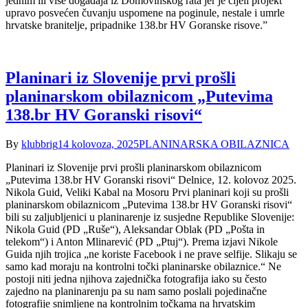
jednim ili više događaja iz Domovinskog rata jer je cijeli projekt
upravo posvećen čuvanju uspomene na poginule, nestale i umrle
hrvatske branitelje, pripadnike 138.br HV Goranske risove.”
Planinari iz Slovenije prvi prošli
planinarskom obilaznicom „Putevima
138.br HV Goranski risovi“
By
klubbrig
14 kolovoza, 2025
PLANINARSKA OBILAZNICA
Planinari iz Slovenije prvi prošli planinarskom obilaznicom
„Putevima 138.br HV Goranski risovi“ Delnice, 12. kolovoz 2025.
Nikola Guid, Veliki Kabal na Mosoru Prvi planinari koji su prošli
planinarskom obilaznicom „Putevima 138.br HV Goranski risovi“
bili su zaljubljenici u planinarenje iz susjedne Republike Slovenije:
Nikola Guid (PD „Ruše“), Aleksandar Oblak (PD „Pošta in
telekom“) i Anton Mlinarević (PD „Ptuj“). Prema izjavi Nikole
Guida njih trojica „ne koriste Facebook i ne prave selfije. Slikaju se
samo kad moraju na kontrolni točki planinarske obilaznice.“ Ne
postoji niti jedna njihova zajednička fotografija iako su često
zajedno na planinarenju pa su nam samo poslali pojedinačne
fotografije snimljene na kontrolnim točkama na hrvatskim