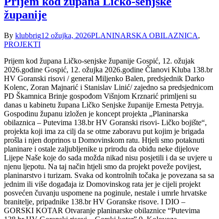
Prijem kod župana Ličko-senjske
županije
By
klubbrig
12 ožujka, 2026
PLANINARSKA OBILAZNICA
,
PROJEKTI
Prijem kod župana Ličko-senjske županije Gospić, 12. ožujak
2026.godine Gospić, 12. ožujka 2026.godine Članovi Kluba 138.br
HV Goranski risovi / general Miljenko Balen, predsjednik Darko
Kolenc, Zoran Majnarić i Stanislav Linić/ zajedno sa predsjednicom
PD Škamnica Brinje gospođom Višnjom Krznarić primljeni su
danas u kabinetu župana Ličko Senjske županije Ernesta Petryja.
Gospodinu županu izložen je koncept projekta „Planinarska
obilaznica – Putevima 138.br HV Goranski risovi- Ličko bojište“,
projekta koji ima za cilj da se otme zaboravu put kojim je brigada
prošla i njen doprinos u Domovinskom ratu. Htjeli smo potaknuti
planinare i ostale zaljubljenike u prirodu da obiđu neke dijelove
Lijepe Naše koje do sada možda nikad nisu posjetili i da se uvjere u
njenu ljepotu. Na taj način htjeli smo da projekt poveže povijest,
planinarstvo i turizam. Svaka od kontrolnih točaka je povezana sa sa
jednim ili više događaja iz Domovinskog rata jer je cijeli projekt
posvećen čuvanju uspomene na poginule, nestale i umrle hrvatske
branitelje, pripadnike 138.br HV Goranske risove. I DIO –
GORSKI KOTAR Otvaranje planinarske obilaznice “Putevima