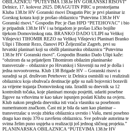
OBILAZNICU “PUTEVIMA 138.br HV GORANSKI RISOVI”
Delnice, 17. kolovoz 2025. DRAGUTIN PIRC u prostorijama
Kluba 138.br HV Goranski risovi Dragutin Pirc je prvi planinar iz
Gorskog kotara koji je prošao obilaznicu “Putevima 138.br HV
Goranski risovi.” Gospodin Pirc je član HPD “PETEHOVAC” i bio
je pripadnik 138.br HV i sa brigadom je prošao Ličko bojište
tijekom Domovinskog rata. BRANKO DADO ULIPI na Velikoj
Višnjevici TIHOMIR REZO na Velikoj Višnjevici Planinari Branko
Ulipi i Tihomir Rezo, članovi PD Željezničar Zagreb, prvi su
hrvatski planinari koji su obišli planinarsku obilaznicu “Putevima
138.br HV Goranski risovi”. Gospodin Branko Dado Ulipi kaže:
“obzirom da sa prijateljem Tihomirom obilazim planinarske
transverzale – obilaznice po Hrvatskoj i Sloveniji na red je došla i
jedna novootvorena. Klub 138 Brigade HV – Goranski risovi u
suradnji sa pl. društvom Petehovec iz Delnica osmislili su i realizirali
obilaznicu koja obuhvaća destinacije gdje su naši bojovnici boravili
za vrijeme trajanja Domovinskog rata. Izradili su dnevnik sa 12
kontrolnih točaka, koje planinari moraju posjetiti, udariti posebne
žigove na vrhovima te kao takav ispunjen poslati Klubu na ovjeru.
Klub nakon pregleda dnevnika isti vraća vlasniku sa posebnom
numeriranom značkom. Čast mi je bila da sam kao planinar –
transverzalac u svoju zbirku obilaznica uvrstio i Vašu, meni posebno
dragu kao moju 370-u završenu obilaznicu. Sve pohvale autorima te
svima želim puno uspjeha u realizaciji još jednog sličnog projekta.”
PLANINARSKA OBILAZNICA “PUTEVIMA 138.br HV