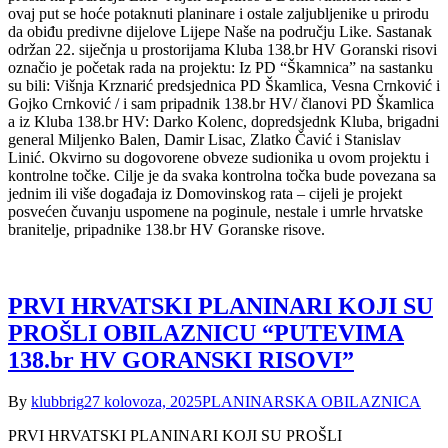
ovaj put se hoće potaknuti planinare i ostale zaljubljenike u prirodu
da obiđu predivne dijelove Lijepe Naše na području Like. Sastanak
održan 22. siječnja u prostorijama Kluba 138.br HV Goranski risovi
označio je početak rada na projektu: Iz PD “Škamnica” na sastanku
su bili: Višnja Krznarić predsjednica PD Škamlica, Vesna Crnković i
Gojko Crnković / i sam pripadnik 138.br HV/ članovi PD Škamlica
a iz Kluba 138.br HV: Darko Kolenc, dopredsjednk Kluba, brigadni
general Miljenko Balen, Damir Lisac, Zlatko Čavić i Stanislav
Linić. Okvirno su dogovorene obveze sudionika u ovom projektu i
kontrolne točke. Cilje je da svaka kontrolna točka bude povezana sa
jednim ili više događaja iz Domovinskog rata – cijeli je projekt
posvećen čuvanju uspomene na poginule, nestale i umrle hrvatske
branitelje, pripadnike 138.br HV Goranske risove.
PRVI HRVATSKI PLANINARI KOJI SU
PROŠLI OBILAZNICU “PUTEVIMA
138.br HV GORANSKI RISOVI”
By
klubbrig
27 kolovoza, 2025
PLANINARSKA OBILAZNICA
PRVI HRVATSKI PLANINARI KOJI SU PROŠLI