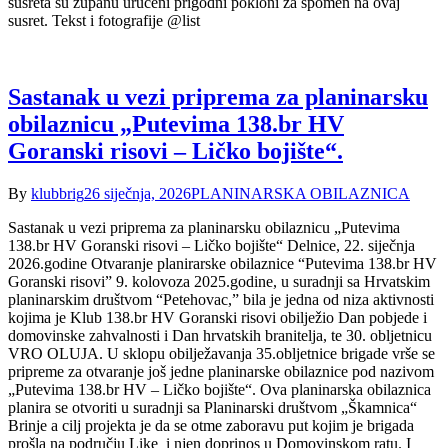
susreta su županu uručeni prigodni pokloni za spomen na ovaj
susret. Tekst i fotografije @list
Sastanak u vezi priprema za planinarsku
obilaznicu „Putevima 138.br HV
Goranski risovi – Ličko bojište“.
By
klubbrig
26 siječnja, 2026
PLANINARSKA OBILAZNICA
Sastanak u vezi priprema za planinarsku obilaznicu „Putevima
138.br HV Goranski risovi – Ličko bojište“ Delnice, 22. siječnja
2026.godine Otvaranje planirarske obilaznice “Putevima 138.br HV
Goranski risovi” 9. kolovoza 2025.godine, u suradnji sa Hrvatskim
planinarskim društvom “Petehovac,” bila je jedna od niza aktivnosti
kojima je Klub 138.br HV Goranski risovi obilježio Dan pobjede i
domovinske zahvalnosti i Dan hrvatskih branitelja, te 30. obljetnicu
VRO OLUJA. U sklopu obilježavanja 35.obljetnice brigade vrše se
pripreme za otvaranje još jedne planinarske obilaznice pod nazivom
„Putevima 138.br HV – Ličko bojište“. Ova planinarska obilaznica
planira se otvoriti u suradnji sa Planinarski društvom „Škamnica“
Brinje a cilj projekta je da se otme zaboravu put kojim je brigada
prošla na području Like i njen doprinos u Domovinskom ratu. I