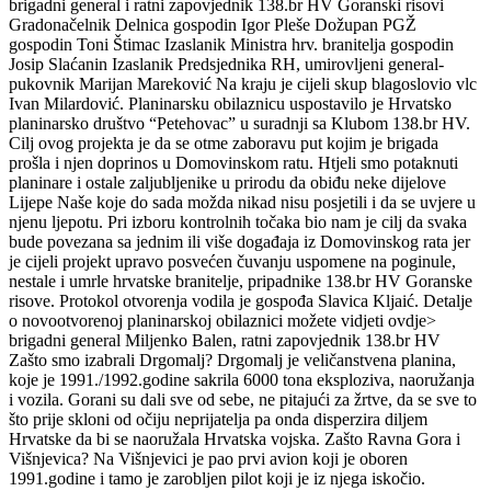
brigadni general i ratni zapovjednik 138.br HV Goranski risovi
Gradonačelnik Delnica gospodin Igor Pleše Dožupan PGŽ
gospodin Toni Štimac Izaslanik Ministra hrv. branitelja gospodin
Josip Slaćanin Izaslanik Predsjednika RH, umirovljeni general-
pukovnik Marijan Mareković Na kraju je cijeli skup blagoslovio vlc
Ivan Milardović. Planinarsku obilaznicu uspostavilo je Hrvatsko
planinarsko društvo “Petehovac” u suradnji sa Klubom 138.br HV.
Cilj ovog projekta je da se otme zaboravu put kojim je brigada
prošla i njen doprinos u Domovinskom ratu. Htjeli smo potaknuti
planinare i ostale zaljubljenike u prirodu da obiđu neke dijelove
Lijepe Naše koje do sada možda nikad nisu posjetili i da se uvjere u
njenu ljepotu. Pri izboru kontrolnih točaka bio nam je cilj da svaka
bude povezana sa jednim ili više događaja iz Domovinskog rata jer
je cijeli projekt upravo posvećen čuvanju uspomene na poginule,
nestale i umrle hrvatske branitelje, pripadnike 138.br HV Goranske
risove. Protokol otvorenja vodila je gospođa Slavica Kljaić. Detalje
o novootvorenoj planinarskoj obilaznici možete vidjeti ovdje>
brigadni general Miljenko Balen, ratni zapovjednik 138.br HV
Zašto smo izabrali Drgomalj? Drgomalj je veličanstvena planina,
koje je 1991./1992.godine sakrila 6000 tona eksploziva, naoružanja
i vozila. Gorani su dali sve od sebe, ne pitajući za žrtve, da se sve to
što prije skloni od očiju neprijatelja pa onda disperzira diljem
Hrvatske da bi se naoružala Hrvatska vojska. Zašto Ravna Gora i
Višnjevica? Na Višnjevici je pao prvi avion koji je oboren
1991.godine i tamo je zarobljen pilot koji je iz njega iskočio.