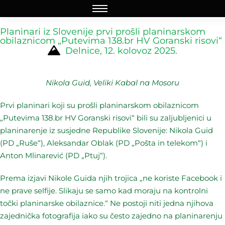
Planinari iz Slovenije prvi prošli planinarskom
obilaznicom „Putevima 138.br HV Goranski risovi“
Delnice, 12. kolovoz 2025.
Nikola Guid, Veliki Kabal na Mosoru
Prvi planinari koji su prošli planinarskom obilaznicom
„Putevima 138.br HV Goranski risovi“ bili su zaljubljenici u
planinarenje iz susjedne Republike Slovenije: Nikola Guid
(PD „Ruše“), Aleksandar Oblak (PD „Pošta in telekom“) i
Anton Mlinarević (PD „Ptuj“).
Prema izjavi Nikole Guida njih trojica „ne koriste Facebook i
ne prave selfije. Slikaju se samo kad moraju na kontrolni
točki planinarske obilaznice.“ Ne postoji niti jedna njihova
zajednička fotografija iako su često zajedno na planinarenju