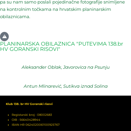
pa su nam samo poslali pojedinačne fotografije snimljene
na kontrolnim točkama na hrvatskim planinarskim
obilaznicama.
PLANINARSKA OBILAZNICA "PUTEVIMA 138.br
HV GORANSKI RISOVI"
Aleksander Oblak, Javorovica na Psunju
Antun Mlinarević, Sutikva iznad Solina
Klub 138. br HV Goranski risovi
Registarski broj : 08002683
OIB : 56640428944
IBAN HR 0624020061100925767