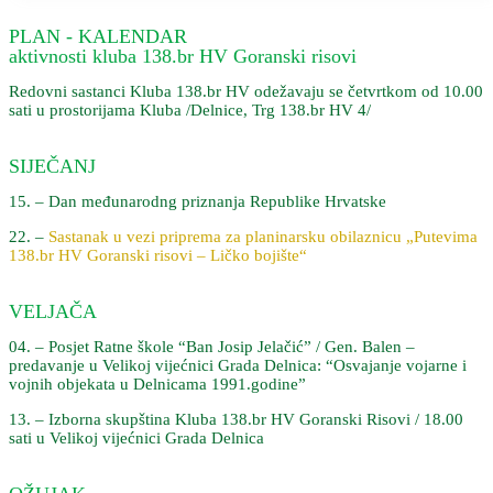
PLAN - KALENDAR
aktivnosti kluba 138.br HV Goranski risovi
Redovni sastanci Kluba 138.br HV odežavaju se četvrtkom od 10.00
sati u prostorijama Kluba /Delnice, Trg 138.br HV 4/
SIJEČANJ
15. – Dan međunarodng priznanja Republike Hrvatske
22. –
Sastanak u vezi priprema za planinarsku obilaznicu „Putevima
138.br HV Goranski risovi – Ličko bojište“
VELJAČA
04. – Posjet Ratne škole “Ban Josip Jelačić” / Gen. Balen –
predavanje u Velikoj vijećnici Grada Delnica: “Osvajanje vojarne i
vojnih objekata u Delnicama 1991.godine”
13. – Izborna skupština Kluba 138.br HV Goranski Risovi / 18.00
sati u Velikoj vijećnici Grada Delnica