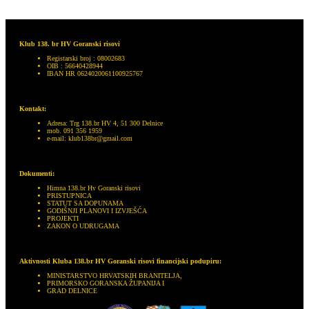
Klub 138. br HV Goranski risovi
Registarski broj : 08002683
OIB : 56640428944
IBAN HR 0624020061100925767
Kontakt:
Adresa: Trg 138.br HV 4, 51 300 Delnice
mob. 091 356 1959
e-mail: klub138br@gmail.com
Dokumenti:
Himna 138.br Hv Goranski risovi
PRISTUPNICA
STATUT SA DOPUNAMA
GODIŠNJI PLANOVI I IZVJEŠĆA
PROJEKTI
ZAKON O UDRUGAMA
Aktivnosti Kluba 138.br HV Goranski risovi financijski podupiru:
MINISTARSTVO HRVATSKIH BRANITELJA,
PRIMORSKO GORANSKA ŽUPANIJA I
GRAD DELNICE