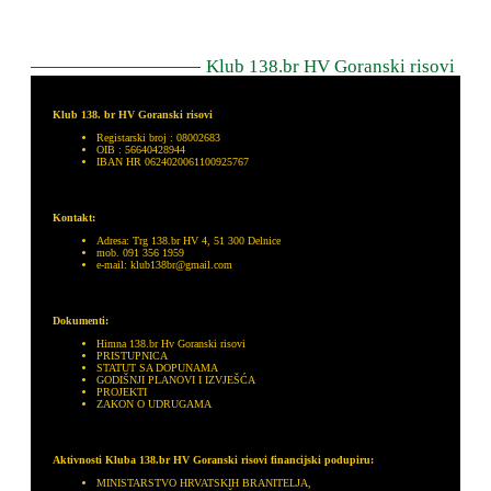
Klub 138.br HV Goranski risovi
Klub 138. br HV Goranski risovi
Registarski broj : 08002683
OIB : 56640428944
IBAN HR 0624020061100925767
Kontakt:
Adresa: Trg 138.br HV 4, 51 300 Delnice
mob. 091 356 1959
e-mail: klub138br@gmail.com
Dokumenti:
Himna 138.br Hv Goranski risovi
PRISTUPNICA
STATUT SA DOPUNAMA
GODIŠNJI PLANOVI I IZVJEŠĆA
PROJEKTI
ZAKON O UDRUGAMA
Aktivnosti Kluba 138.br HV Goranski risovi financijski podupiru:
MINISTARSTVO HRVATSKIH BRANITELJA,