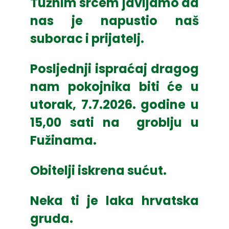
Tužnim srcem javljamo da
nas je napustio naš
suborac i prijatelj.
Posljednji ispraćaj dragog
nam pokojnika biti će
u
utorak, 7.7.2026. godine u
15,00 sati
na groblju u
Fužinama.
Obitelji iskrena sućut.
Neka ti je laka hrvatska
gruda.