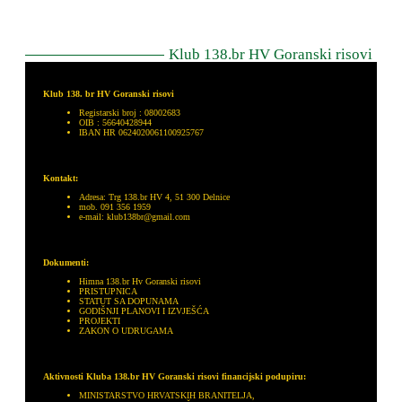
Klub 138.br HV Goranski risovi
Klub 138. br HV Goranski risovi
Registarski broj : 08002683
OIB : 56640428944
IBAN HR 0624020061100925767
Kontakt:
Adresa: Trg 138.br HV 4, 51 300 Delnice
mob. 091 356 1959
e-mail: klub138br@gmail.com
Dokumenti:
Himna 138.br Hv Goranski risovi
PRISTUPNICA
STATUT SA DOPUNAMA
GODIŠNJI PLANOVI I IZVJEŠĆA
PROJEKTI
ZAKON O UDRUGAMA
Aktivnosti Kluba 138.br HV Goranski risovi financijski podupiru:
MINISTARSTVO HRVATSKIH BRANITELJA,