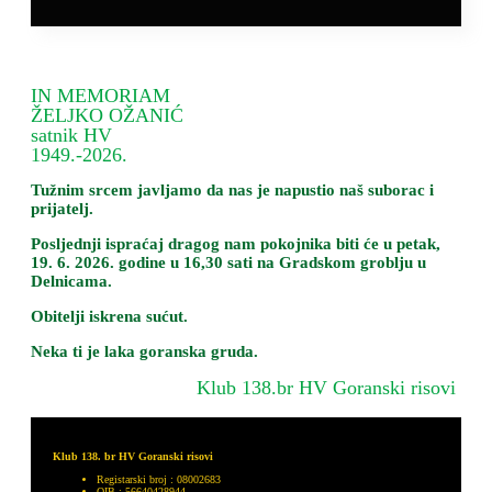
IN MEMORIAM
ŽELJKO OŽANIĆ
satnik HV
1949.-2026.
Tužnim srcem javljamo da nas je napustio naš suborac i
prijatelj.
Posljednji ispraćaj dragog nam pokojnika biti će
u petak,
19. 6. 2026. godine u 16,30 sati
na Gradskom groblju u
Delnicama.
Obitelji iskrena sućut.
Neka ti je laka goranska gruda.
Klub 138.br HV Goranski risovi
Klub 138. br HV Goranski risovi
Registarski broj : 08002683
OIB : 56640428944