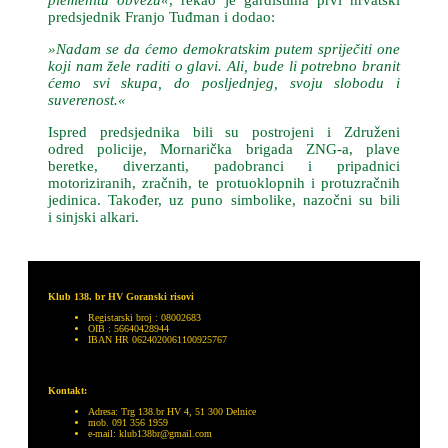
plemenitu obvezu«
, rekao je gardistima prvi hrvatski
predsjednik Franjo Tuđman i dodao:
»Nadam se da ćemo demokratskim putem spriječiti one
koji nam žele raditi o glavi. Ali, bude li potrebno branit
ćemo svi skupa, do posljednjeg, svoju slobodu i
suverenost.«
Ispred predsjednika bili su postrojeni i Združeni
odred policije, Mornarička brigada ZNG-a, plave
beretke, diverzanti, padobranci i pripadnici
motoriziranih, zračnih, te protuoklopnih i protuzračnih
jedinica. Također, uz puno simbolike, nazočni su bili
i sinjski alkari.
Klub 138. br HV Goranski risovi
Registarski broj : 08002683
OIB : 56640428944
IBAN HR 0624020061100925767
Kontakt:
Adresa: Trg 138.br HV 4, 51 300 Delnice
mob. 091 356 1959
e-mail: klub138br@gmail.com