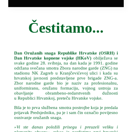
Čestitamo...
Dan Oružanih snaga Republike Hrvatske (OSRH) i
Dan Hrvatske kopnene vojske (HKoV)
obilježava se
svake godine 28. svibnja, na dan kada je 1991. godine
održana svečana smotra Zbora narodne garde (ZNG) na
stadionu NK Zagreb u Kranjčevićevoj ulici i kada su
hrvatskoj javnosti predstavljene prve brigade ZNG-a.
Zbor narodne garde bio je naziv za profesionalnu,
uniformiranu, oružanu formaciju, vojnog ustroja za
obavljanje obrambeno-redarstvenih dužnosti
u Republici Hrvatskoj, preteču Hrvatske vojske.
Bila je to prva službena smotra postrojbe koja je predala
prijavak Predsjedniku, pa je i sam čin označio povijesno
osnivanje oružanih snaga.
»Vi ste danas položili prisegu i preuzeli veliku i