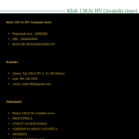
Klub 138.br HV Goranski risovi
Klub 138. br HV Goranski risovi
Registarski broj : 08002683
OIB : 56640428944
IBAN HR 0624020061100925767
Kontakt:
Adresa: Trg 138.br HV 4, 51 300 Delnice
mob. 091 356 1959
e-mail: klub138br@gmail.com
Dokumenti:
Himna 138.br Hv Goranski risovi
PRISTUPNICA
STATUT SA DOPUNAMA
GODIŠNJI PLANOVI I IZVJEŠĆA
PROJEKTI