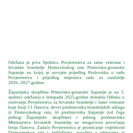
Održana je prva Sjednica Povjerenstva za ratne veterane i
hrvatske branitelje Domovinskog rata Primorsko-goranske
županije na kojoj je usvojen prijedlog Poslovnika o radu
Povjerenstva i prijedlog smjernice rada za razdoblje
2026.-2027.godine.
Županijska skupština Primorsko-goranske županije je na 5.
sjednici održanoj u listopadu 2025.godine donijela Odluku o
osnivanju Povjerenstva za hrvatske branitelje i ratne veterane
koje broji 13 članova: devet predstavnika braniteljskih udruga
iz Domovinskog rata, tri predstavnika županije (od čega
jednog Županijske skupštine) i jednog predstavnika
Ministarstva hrvatskih branitelja uz mogućnost povećanja
broja članova. Zadaće Povjerenstva je promicanje vrijednosti
Domovinskog rata i antifašizma, suradnja s udrugama iz