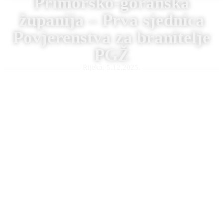
Primorsko-goranska
županija – Prva sjednica
Povjerenstva za branitelje
PGŽ
Rijeka, 5.12.2025.