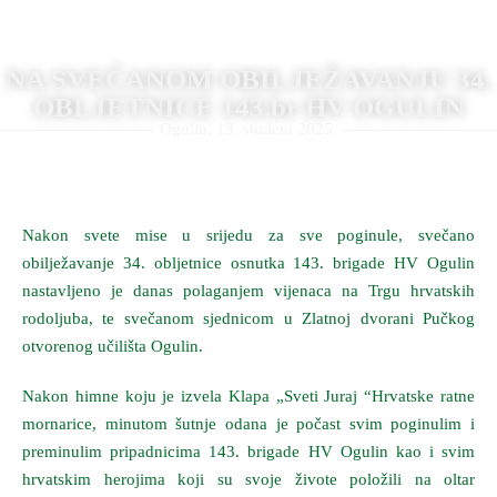
NA SVEČANOM OBILJEŽAVANJU 34.
OBLJETNICE 143.br HV OGULIN
Ogulin, 13. studeni 2025.
Nakon svete mise u srijedu za sve poginule, svečano
obilježavanje 34. obljetnice osnutka 143. brigade HV Ogulin
nastavljeno je danas polaganjem vijenaca na Trgu hrvatskih
rodoljuba, te svečanom sjednicom u Zlatnoj dvorani Pučkog
otvorenog učilišta Ogulin.
Nakon himne koju je izvela Klapa „Sveti Juraj “Hrvatske ratne
mornarice, minutom šutnje odana je počast svim poginulim i
preminulim pripadnicima 143. brigade HV Ogulin kao i svim
hrvatskim herojima koji su svoje živote položili na oltar