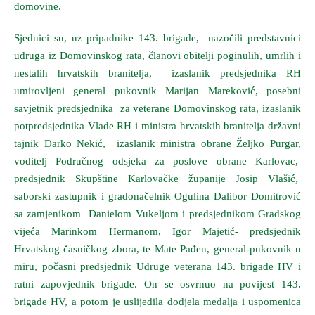
domovine.
Sjednici su, uz pripadnike 143. brigade, nazočili predstavnici
udruga iz Domovinskog rata, članovi obitelji poginulih, umrlih i
nestalih hrvatskih branitelja, izaslanik predsjednika RH
umirovljeni general pukovnik Marijan Mareković, posebni
savjetnik predsjednika za veterane Domovinskog rata, izaslanik
potpredsjednika Vlade RH i ministra hrvatskih branitelja državni
tajnik Darko Nekić, izaslanik ministra obrane Željko Purgar,
voditelj Područnog odsjeka za poslove obrane Karlovac,
predsjednik Skupštine Karlovačke županije Josip Vlašić,
saborski zastupnik i gradonačelnik Ogulina Dalibor Domitrović
sa zamjenikom Danielom Vukeljom i predsjednikom Gradskog
vijeća Marinkom Hermanom, Igor Majetić- predsjednik
Hrvatskog časničkog zbora, te Mate Pađen, general-pukovnik u
miru, počasni predsjednik Udruge veterana 143. brigade HV i
ratni zapovjednik brigade. On se osvrnuo na povijest 143.
brigade HV, a potom je uslijedila dodjela medalja i uspomenica