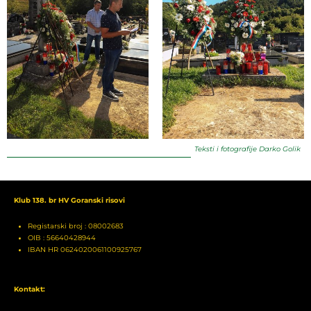
Teksti i fotografije Darko Golik
Klub 138. br HV Goranski risovi
Registarski broj : 08002683
OIB : 56640428944
IBAN HR 0624020061100925767
Kontakt: