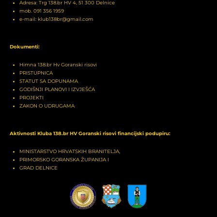
Adresa: Trg 138.br HV 4, 51 300 Delnice
mob. 091 356 1959
e-mail: klub138br@gmail.com
Dokumenti:
Himna 138.br Hv Goranski risovi
PRISTUPNICA
STATUT SA DOPUNAMA
GODIŠNJI PLANOVI I IZVJEŠĆA
PROJEKTI
ZAKON O UDRUGAMA
Aktivnosti Kluba 138.br HV Goranski risovi financijski podupiru:
MINISTARSTVO HRVATSKIH BRANITELJA,
PRIMORSKO GORANSKA ŽUPANIJA I
GRAD DELNICE