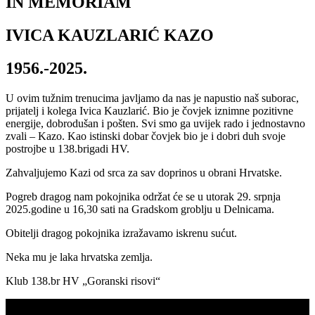
IN MEMORIAM
IVICA KAUZLARIĆ KAZO
1956.-2025.
U ovim tužnim trenucima javljamo da nas je napustio naš suborac,
prijatelj i kolega Ivica Kauzlarić. Bio je čovjek iznimne pozitivne
energije, dobrodušan i pošten. Svi smo ga uvijek rado i jednostavno
zvali – Kazo. Kao istinski dobar čovjek bio je i dobri duh svoje
postrojbe u 138.brigadi HV.
Zahvaljujemo Kazi od srca za sav doprinos u obrani Hrvatske.
Pogreb dragog nam pokojnika održat će se u utorak 29. srpnja
2025.godine u 16,30 sati na Gradskom groblju u Delnicama.
Obitelji dragog pokojnika izražavamo iskrenu sućut.
Neka mu je laka hrvatska zemlja.
Klub 138.br HV „Goranski risovi“
Klub 138. br HV Goranski risovi