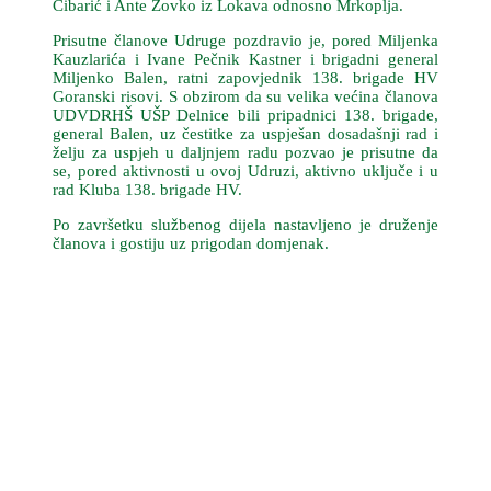
Čibarić i Ante Zovko iz Lokava odnosno Mrkoplja.
Prisutne članove Udruge pozdravio je, pored Miljenka
Kauzlarića i Ivane Pečnik Kastner i brigadni general
Miljenko Balen, ratni zapovjednik 138. brigade HV
Goranski risovi. S obzirom da su velika većina članova
UDVDRHŠ UŠP Delnice bili pripadnici 138. brigade,
general Balen, uz čestitke za uspješan dosadašnji rad i
želju za uspjeh u daljnjem radu pozvao je prisutne da
se, pored aktivnosti u ovoj Udruzi, aktivno uključe i u
rad Kluba 138. brigade HV.
Po završetku službenog dijela nastavljeno je druženje
članova i gostiju uz prigodan domjenak.