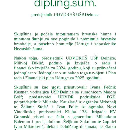
dipl.ing.šum.
predsjednik UDVDRHŠ UŠP Delnice
Skupština je počela intoniranjem hrvatske himne i
minutom šutnje za sve poginule i preminule hrvatske
branitelje, a posebno branitelje Udruge i zaposlenike
Hrvatskih šuma.
Nakon toga, predsjednik UDVDRHŠ UŠP Delnice,
Milivoj Diklić, podnio je Izvješće o radu i
financijsko izvješće za 2024. godinu, koji su prihvaćeni
jednoglasno. Jednoglasno su nakon toga usvojeni i Plan
rada i Financijski plan Udruge za 2025. godinu.
Skupštini su kao gosti prisutvovali: Ivana Pečnik
Kastner, voditeljica UŠP Delnice sa suradnicom Majom
Bolf; predstavnici UDVDR podružnice PGŽ.
potpredsjednik Miljenko Kauzlarić iz ogranka Mrkopalj
te Želimir Stošić i Ivan Polić iz ogranka Novi
Vinodloski; predstavnici Kluba 138. brigade HV
Goranski risovi na čelu s generalom Miljenkom
Balenom i predsjednikom Željkom Sokolom te župnici
Ivan Milardović, dekan Delničkog dekanata, te Zlatko