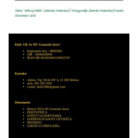
Tekst Milivoj Diklić i Zdenko Holenko// Fotografije Zdenko Holenko/Uredio
Stanislav Linić
Klub 138. br HV Goranski risovi
Registarski broj : 08002683
OIB : 56640428944
IBAN HR 0624020061100925767
Kontakt:
Adresa: Trg 138.br HV 4, 51 300 Delnice
mob. 091 356 1959
e-mail: klub138br@gmail.com
Dokumenti:
Himna 138.br Hv Goranski risovi
PRISTUPNICA
STATUT SA DOPUNAMA
GODIŠNJI PLANOVI I IZVJEŠĆA
PROJEKTI
ZAKON O UDRUGAMA