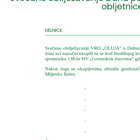
obljetni
DELNICE
Svečano obilježavanje VRO „OLUJA” u Delnicama
mise svi nazočni okupili su se kod Središnjeg kr
spomenika 138.br HV „Goranskim risovima” gdje 
Nakon toga se okupljenima obratila gradonače
Miljenko Balen.