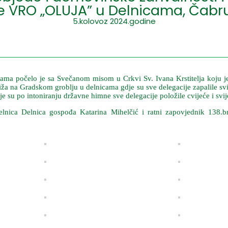
ce VRO „OLUJA” u Delnicama, Čabru
5.kolovoz 2024.godine
 počelo je sa Svečanom misom u Crkvi Sv. Ivana Krstitelja koju je 
iža na Gradskom groblju u delnicama gdje su sve delegacije zapalile svi
su po intoniranju državne himne sve delegacije položile cvijeće i sv
lnica Delnica gospođa Katarina Mihelčić i ratni zapovjednik 138.