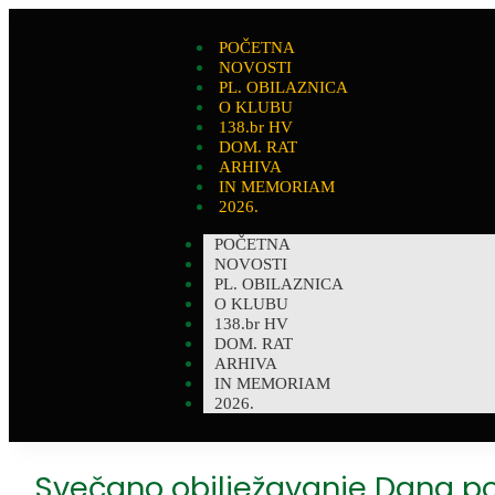
POČETNA
NOVOSTI
PL. OBILAZNICA
O KLUBU
138.br HV
DOM. RAT
ARHIVA
IN MEMORIAM
2026.
POČETNA
NOVOSTI
PL. OBILAZNICA
O KLUBU
138.br HV
DOM. RAT
ARHIVA
IN MEMORIAM
2026.
Svečano obilježavanje Dana pob