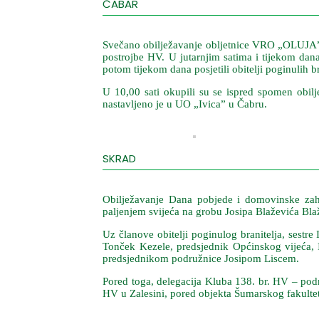
ČABAR
Svečano obilježavanje obljetnice VRO „OLUJA” u 
postrojbe HV. U jutarnjim satima i tijekom dana 
potom tijekom dana posjetili obitelji poginulih
U 10,00 sati okupili su se ispred spomen obilje
nastavljeno je u UO „Ivica” u Čabru.
SKRAD
Obilježavanje Dana pobjede i domovinske zahva
paljenjem svijeća na grobu Josipa Blaževića Bla
Uz članove obitelji poginulog branitelja, sestre
Tonček Kezele, predsjednik Općinskog vijeća, 
predsjednikom podružnice Josipom Liscem.
Pored toga, delegacija Kluba 138. br. HV – podru
HV u Zalesini, pored objekta Šumarskog fakultet