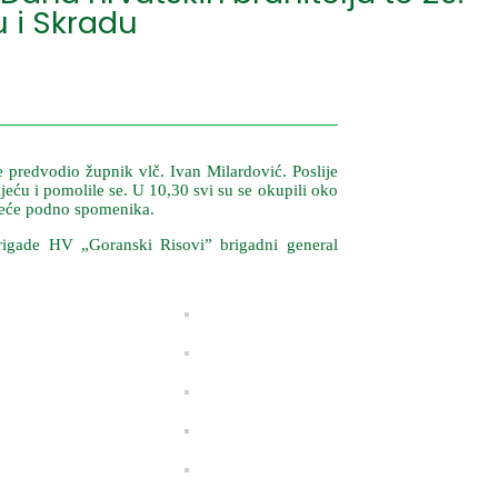
 i Skradu
predvodio župnik vlč. Ivan Milardović. Poslije
jeću i pomolile se. U 10,30 svi su se okupili oko
ijeće podno spomenika.
brigade HV „Goranski Risovi” brigadni general