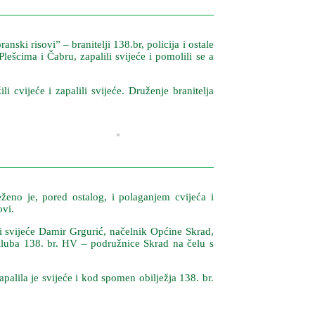
i risovi” – branitelji 138.br, policija i ostale
lešcima i Čabru, zapalili svijeće i pomolili se a
 cvijeće i zapalili svijeće. Druženje branitelja
ženo je, pored ostalog, i polaganjem cvijeća i
ovi.
ili svijeće Damir Grgurić, načelnik Općine Skrad,
Kluba 138. br. HV – podružnice Skrad na čelu s
palila je svijeće i kod spomen obilježja 138. br.