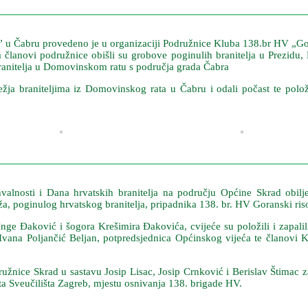
Čabru provedeno je u organizaciji Podružnice Kluba 138.br HV „Goransk
članovi podružnice obišli su grobove poginulih branitelja u Prezidu, P
 branitelja u Domovinskom ratu s područja grada Čabra
žja braniteljima iz Domovinskog rata u Čabru i odali počast te položili
lnosti i Dana hrvatskih branitelja na području Općine Skrad obilje
ža, poginulog hrvatskog branitelja, pripadnika 138. br. HV Goranski ris
 Inge Đaković i šogora Krešimira Đakovića, cvijeće su položili i zapal
Ivana Poljančić Beljan, potpredsjednica Općinskog vijeća te članovi 
žnice Skrad u sastavu Josip Lisac, Josip Crnković i Berislav Štimac za
a Sveučilišta Zagreb, mjestu osnivanja 138. brigade HV.