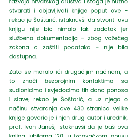
razvoja hrvatskog društva i stoga je nužno
stvarati i objavljivati knjige poput ove –
rekao je Šoštarić, istaknuvši da stvoriti ovu
knjigu nije bio nimalo lak zadatak jer
službena dokumentacija – zbog važećeg
zakona o zaštiti podataka – nije bila
dostupna.
Zato se moralo ići drugačijim načinom, a
to znači bezbrojnim kontaktima sa
sudionicima i svjedocima tih dana ponosa
i slave, rekao je Šoštarić, a uz njega o
načinu stvaranja ove 430 stranica velike
knjige govorio je i njen drugi autor i urednik,
prof. Ivan Janeš, istaknuvši da je baš ova
knjiga jubilarna 120. u izdavačkom opusu