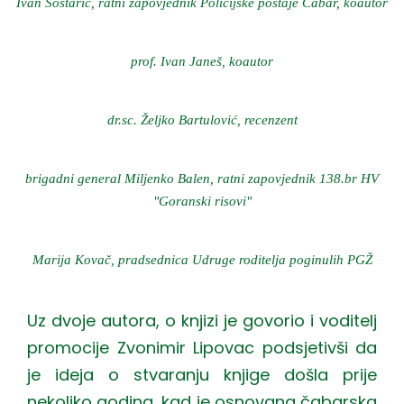
Ivan Šoštarić, ratni zapovjednik Policijske postaje Čabar, koautor
prof. Ivan Janeš, koautor
dr.sc. Željko Bartulović, recenzent
brigadni general Miljenko Balen, ratni zapovjednik 138.br HV
"Goranski risovi"
Marija Kovač, pradsednica Udruge roditelja poginulih PGŽ
Uz dvoje autora, o knjizi je govorio i voditelj
promocije Zvonimir Lipovac podsjetivši da
je ideja o stvaranju knjige došla prije
nekoliko godina, kad je osnovana čabarska