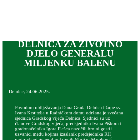
NAGRADA GRADA
DELNICA ZA ŽIVOTNO
DJELO GENERALU
MILJENKU BALENU
Delnice, 24.06.2025.
Povodom obilježavanja Dana Grada Delnica i župe sv.
Ivana Krstitelja u Radničkom domu održana je svečana
sjednica Gradskog vijeća Delnica. Sjednici su uz
članove Gradskog vijeća, predsjednika Ivana Piškora i
gradonačelnika Igora Plešea nazočili brojni gosti i
uzvanici među kojima izaslanik predsjednika RH
umirovljeni general-pukovnik Marijan Mareković,