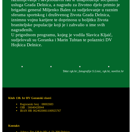
usluga Grada Delnica, a nagradu za životno djelo primio je
brigadni general Miljenko Balen za sudjelovanje u raznim
sferama sportskog i društvenog života Grada Delnica,
iznimnu vojnu karijere te doprinosu u boljitku života
braniteljske populacije koji je i zahvalio u ime svih
nagrađenih.
U prigodnom programu, kojeg je vodila Slavica Kljaić,
sudjelovali su Goranka i Marin Tuhtan te polaznici DV
Hojkica Delnice.
Tekst rgk.hr; fotografije S.Linic, rgk.hr, novilist.hr
Klub 138. br HV Goranski risovi
Registarski broj : 08002683
OIB : 56640428944
IBAN HR 0624020061100925767
Kontakt:
Adresa: Trg 138.br HV 4, 51 300 Delnice