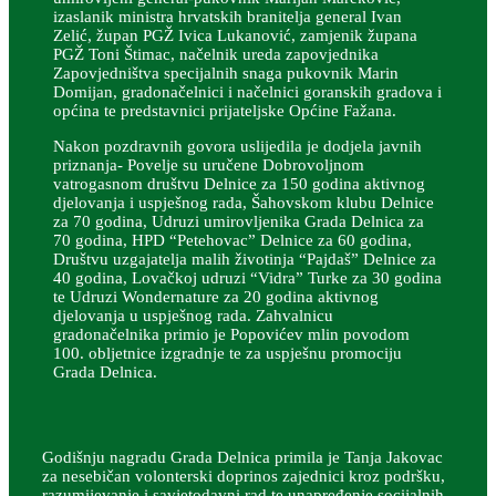
izaslanik ministra hrvatskih branitelja general Ivan
Zelić, župan PGŽ Ivica Lukanović, zamjenik župana
PGŽ Toni Štimac, načelnik ureda zapovjednika
Zapovjedništva specijalnih snaga pukovnik Marin
Domijan, gradonačelnici i načelnici goranskih gradova i
općina te predstavnici prijateljske Općine Fažana.
Nakon pozdravnih govora uslijedila je dodjela javnih
priznanja- Povelje su uručene Dobrovoljnom
vatrogasnom društvu Delnice za 150 godina aktivnog
djelovanja i uspješnog rada, Šahovskom klubu Delnice
za 70 godina, Udruzi umirovljenika Grada Delnica za
70 godina, HPD “Petehovac” Delnice za 60 godina,
Društvu uzgajatelja malih životinja “Pajdaš” Delnice za
40 godina, Lovačkoj udruzi “Vidra” Turke za 30 godina
te Udruzi Wondernature za 20 godina aktivnog
djelovanja u uspješnog rada. Zahvalnicu
gradonačelnika primio je Popovićev mlin povodom
100. obljetnice izgradnje te za uspješnu promociju
Grada Delnica.
Godišnju nagradu Grada Delnica primila je Tanja Jakovac
za nesebičan volonterski doprinos zajednici kroz podršku,
razumijevanje i savjetodavni rad te unapređenje socijalnih