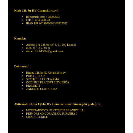
Klub 138. br HV Goranski risovi
Registarski broj : 08002683
OIB : 56640428944
IBAN HR 0624020061100925767
Kontakt:
Adresa: Trg 138.br HV 4, 51 300 Delnice
mob. 091 356 1959
e-mail: klub138br@gmail.com
Dokumenti:
Himna 138.br Hv Goranski risovi
PRISTUPNICA
STATUT SA DOPUNAMA
GODIŠNJI PLANOVI I IZVJEŠĆA
PROJEKTI
ZAKON O UDRUGAMA
Aktivnosti Kluba 138.br HV Goranski risovi financijski podupiru:
MINISTARSTVO HRVATSKIH BRANITELJA,
PRIMORSKO GORANSKA ŽUPANIJA I
GRAD DELNICE