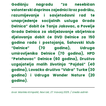
Godišnju nagradu “za nesebičan
volonterski doprinos zajednici kroz podršku,
razumijevanje i savjetodavni rad te
unaprjeđenje socijalnih usluga Grada
Delnica” dobit će Tanja Jakovac, a Povelje
Grada Delnica za obilježavanje obljetnica
djelovanja dobit će DVD Delnice za 150
godina rada i postojanja, Šahovski klub
“Delnice” (70 godina), Udruga
umirovljenika Delnice (70 godina), HPD
“Petehovac” Delnice (60 godina), Društvo
uzgajatelja malih životinja “Pajdaš” (40
godina), Lovačko društvo “Vidra” Turke (30
godina) i Udruga Wonder Nature (20
godina).
Izvor: Marinko Krmpotić, Novi List, 27. travanj 2025. / Uredio admin